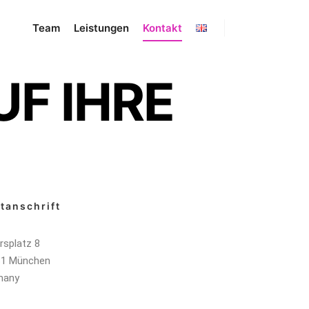
Team
Leistungen
Kontakt
UF IHRE
tanschrift
rsplatz 8
31 München
many