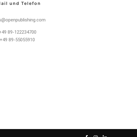
ail und Telefon
s@openpublishing.com
 +49 89-122234700
 +49 89-55055910